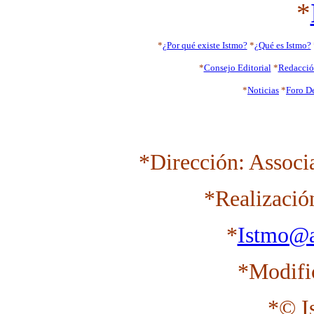
*
*
¿Por qué existe Istmo?
*
¿Qué es Istmo?
*
Consejo Editorial
*
Redacci
*
Noticias
*
Foro D
*Dirección: Associ
*Realizació
*
Istmo@a
*Modifi
*© I