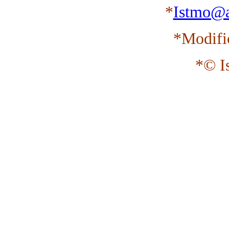
*
Istmo@a
*Modifi
*© I