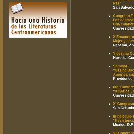
Paz”
San Salvador
Congreso Te
Los centroa
Una colabor
Universidad 
X Encuentro
Mujer y esc
Panamá, 27-
Vigésimo Co
Heredia, Co
Seminar:
“Gazing Back
America and
Providence, 
6ta. Confer
“América La
Universidad 
XI Congreso
San Cristóba
III Coloquio
“Resistencia
México, D.F.
VII Congres