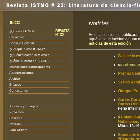
Noticias
INICIO
REVISTA
¿Qué es ISTMO?
N° 23
En esta sección se publicarán 
Redacción
aquéllas que incidan de una m
Consejo Editorial
noticias de está edición
.
¿Por qué existe ISTMO?
¿Quiénes hacen la revista?
Fallece la 
¿Cómo publicar en ISTMO?
escritores.o
Instituciones patrocinadoras
Agradecimientos
Premio Cent
Archivo
Sergio Ramí
Enlaces
Contáctenos
Otorgan Prem
Carlos Cort
Carlos Orie
Artículos y Ensayos
Feria Intern
Proyectos
II Coloquio-
Reseñas
Rebeliones,
Noticias
Milán, 18-1
Foro Debate
Seminario in
“Historia, s