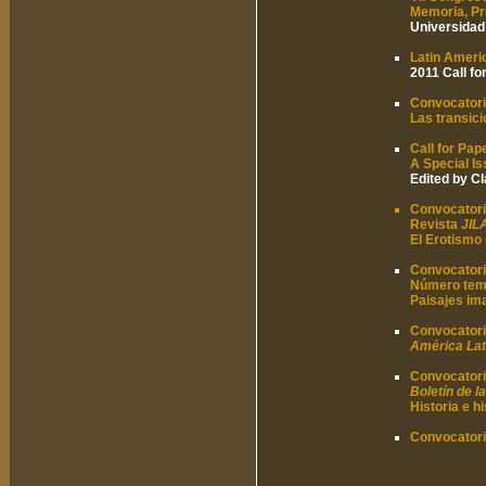
Memoria, Pr
Universidad
Latin Ameri
2011 Call fo
Convocator
Las transici
Call for Pap
A Special Is
Edited by C
Convocator
Revista
JIL
El Erotismo
Convocator
Número tem
Paisajes ima
Convocator
América Lat
Convocator
Boletín de 
Historia e h
Convocator