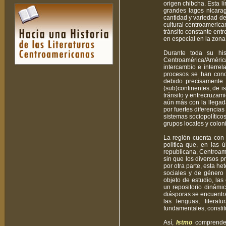
origen chibcha. Esta l
grandes lagos nicarag
cantidad y variedad de
cultural centroamerica
tránsito constante entr
en especial en la zona 
Durante toda su hi
Centroamérica/Améri
intercambio e interrel
procesos se han conc
debido precisamente 
(sub)continentes, de 
tránsito y entrecruza
aún más con la llegad
por fuertes diferencias
sistemas sociopolítico
grupos locales y colon
La región cuenta con 
política que, en las 
republicana, Centroamé
sin que los diversos p
por otra parte, esta he
sociales y de género
objeto de estudio, las
un repositorio dinámi
diásporas se encuentra
las lenguas, literat
fundamentales, consti
Así,
Istmo
comprende