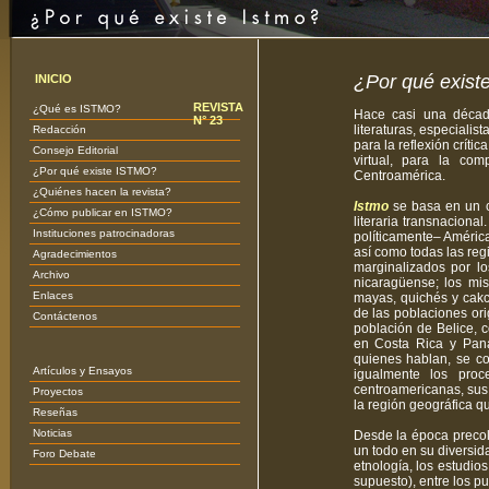
¿Por qué exist
INICIO
REVISTA
¿Qué es ISTMO?
Hace casi una década
N° 23
literaturas, especialis
Redacción
para la reflexión crític
Consejo Editorial
virtual, para la co
¿Por qué existe ISTMO?
Centroamérica.
¿Quiénes hacen la revista?
Istmo
se basa en un 
¿Cómo publicar en ISTMO?
literaria transnaciona
Instituciones patrocinadoras
políticamente– América
así como todas las reg
Agradecimientos
marginalizados por lo
Archivo
nicaragüense; los mis
Enlaces
mayas, quichés y cak
de las poblaciones or
Contáctenos
población de Belice,
en Costa Rica y Pana
quienes hablan, se co
Artículos y Ensayos
igualmente los proce
centroamericanas, sus 
Proyectos
la región geográfica q
Reseñas
Noticias
Desde la época precol
un todo en su diversida
Foro Debate
etnología, los estudios
supuesto), entre los p