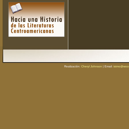
Realización:
Cheryl Johnson
| Email:
istmo@woos