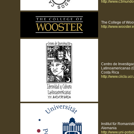
http://www.c3mundo
The College of Woos
http://www.wooster.
Centro de Investigac
Latinoamericanas (C
Costa Rica
http://www.ciicla.ucr.
Institut für Romanist
Alemania
http://www.uni-pots