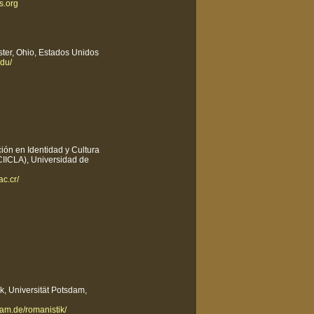
s.org
ter, Ohio, Estados Unidos
edu/
ión en Identidad y Cultura
IICLA), Universidad de
ac.cr/
ik, Universität Potsdam,
dam.de/romanistik/