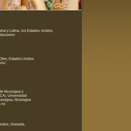
al y Latina, los Estados Unidos,
ituciones:
 Ohio, Estados Unidos
edu/
a de Nicaragua y
CA), Universidad
Managua, Nicaragua
.ni/
undos, Granada,