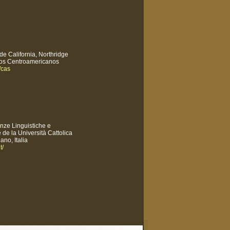
de California, Northridge
os Centroamericanos
/cas
nze Linguistiche e
 de la Università Cattolica
ano, Italia
t/