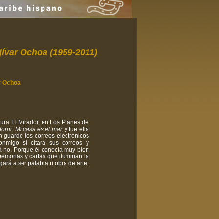
jívar Ochoa (1959-2011)
ar Ochoa
ura El Mirador, en Los Planes de
torni: Mi casa es el mar,
y fue ella
n guardo los correos electrónicos
onmigo si citara sus correos y
 no. Porque él conocía muy bien
 memorias y cartas que iluminan la
egará a ser palabra u obra de arte.