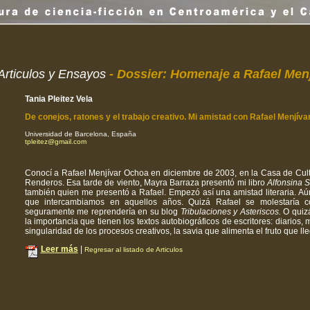
Articulos y Ensayos
-
Dossier: Homenaje a Rafael Men
Tania Pleitez Vela
De conejos, ratones y el trabajo creativo. Mi amistad con Rafael Menjív
Universidad de Barcelona, España
tpleitez@gmail.com
Conocí a Rafael Menjívar Ochoa en diciembre de 2003, en la Casa de Cult
Renderos. Esa tarde de viento, Mayra Barraza presentó mi libro
Alfonsina S
también quien me presentó a Rafael. Empezó así una amistad literaria. Aú
que intercambiamos en aquellos años. Quizá Rafael se molestaría c
seguramente me reprendería en su blog
Tribulaciones y Asteriscos.
O quizá
la importancia que tienen los textos autobiográficos de escritores: diarios,
singularidad de los procesos creativos, la savia que alimenta el fruto que ll
Leer más
|
Regresar al listado de Articulos