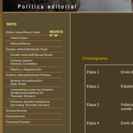
INICIO
REVISTA
Sobre
Istmo
/About
Istmo
N° 44
Visión/Vision
Historia/History
Equipo editorial/Editorial Team
Comité editorial/Editorial Board
Cronograma
Consejo asesor/
Advisory Committee
Diseño y diagramación
Etapa 1
Envío d
Política editorial/Editorial Policies
Normas de publicación/
Style Guide
Etapa 2
Estudio
Lineamientos para los dossiers
temáticos/Guidelines for
Thematic
Dossiers
Próximos dossiers temáticos/
Etapa 3
Publica
Upcoming Thematic
Dossiers
comité 
Archivo/Archive
Enlaces/Links
Contacto/Contact
Etapa 4
Envío d