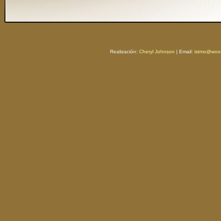
Realización:
Cheryl Johnson
| Email:
istmo@woos