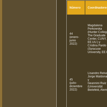
Número
Coordinadore
Magdalena
Perkowska
(Hunter Colleg
44
The Graduate
(enero-
Center, CUNY,
junio
EE.UU.) y
2022)
Cristina Pardo
(Syracuse
University, EE.
Lisandro Relva
Jorge Maldon
45
y
(julio-
Geannini Ruiz
diciembre
(Universität
2022)
Bielefeld, Ale