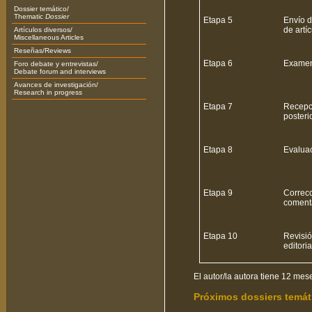
Dossier temático/
Thematic
Dossier
Etapa 5
Envío d
de artíc
Artículos diversos/
Miscellaneous Articles
Reseñas/Reviews
Etapa 6
Examen 
Foro debate y entrevistas/
Debate forum and interviews
Avances de investigación/
Research in progress
Etapa 7
Recepci
posterio
Etapa 8
Evaluac
Etapa 9
Correcc
comenta
Etapa 10
Revisió
editoria
El autor/la autora tiene 12 mese
Próximos dossiers temát