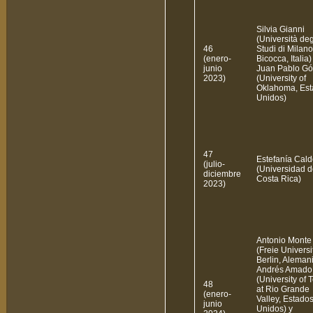
Silvia Gianni
(Università deg
46
Studi di Milano
(enero-
Bicocca, Italia)
junio
Juan Pablo G
2023)
(University of
Oklahoma, Est
Unidos)
47
Estefanía Cal
(julio-
(Universidad d
diciembre
Costa Rica)
2023)
Antonio Monte
(Freie Universi
Berlin, Alemani
Andrés Amado
(University of 
48
at Rio Grande
(enero-
Valley, Estado
junio
Unidos) y