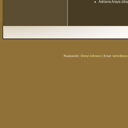
Adriana Araya (di
Realización:
Cheryl Johnson
| Email:
istmo@woos