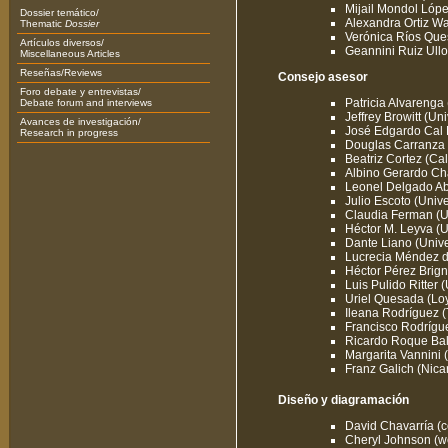
Mijail Mondol Lóp
Dossier temático/
Alexandra Ortiz Wal
Thematic
Dossier
Verónica Ríos Ques
Artículos diversos/
Geannini Ruiz Ullo
Miscellaneous Articles
Reseñas/Reviews
Consejo asesor
Foro debate y entrevistas/
Patricia Alvarenga
Debate forum and interviews
Jeffrey Browitt (Un
Avances de investigación/
José Edgardo Cal 
Research in progress
Douglas Carranza (
Beatriz Cortez (Cal
Albino Gerardo Ch
Leonel Delgado Ab
Julio Escoto (Uni
Claudia Ferman (Un
Héctor M. Leyva (
Dante Liano (Univer
Lucrecia Méndez d
Héctor Pérez Brign
Luis Pulido Ritter
Uriel Quesada (Loy
Ileana Rodríguez (
Francisco Rodrígu
Ricardo Roque Bal
Margarita Vannini
Franz Galich (Nica
Diseño y diagramación
David Chavarría (
Cheryl Johnson (