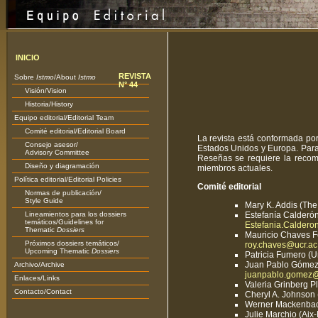
INICIO
REVISTA
Sobre
Istmo
/About
Istmo
N° 44
Visión/Vision
Historia/History
Equipo editorial/Editorial Team
Comité editorial/Editorial Board
La revista está conformada por
Consejo asesor/
Estados Unidos y Europa. Para 
Advisory Committee
Reseñas se requiere la recom
Diseño y diagramación
miembros actuales.
Política editorial/Editorial Policies
Comité editorial
Normas de publicación/
Style Guide
Mary K. Addis (The
Lineamientos para los dossiers
Estefanía Calderón
temáticos/Guidelines for
Estefania.Caldero
Thematic
Dossiers
Mauricio Chaves Fe
Próximos dossiers temáticos/
roy.chaves@ucr.ac.
Upcoming Thematic
Dossiers
Patricia Fumero (U
Juan Pablo Gómez
Archivo/Archive
juanpablo.gomez@
Enlaces/Links
Valeria Grinberg P
Contacto/Contact
Cheryl A. Johnson 
Werner Mackenbach
Julie Marchio (Aix-