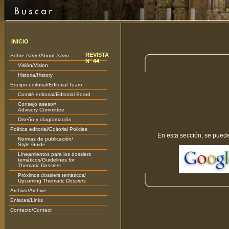
INICIO
REVISTA
Sobre
Istmo
/About
Istmo
N° 44
Visión/Vision
Historia/History
Equipo editorial/Editorial Team
Comité editorial/Editorial Board
Consejo asesor/
Advisory Committee
Diseño y diagramación
Política editorial/Editorial Policies
En esta sección, se puede 
Normas de publicación/
Style Guide
Lineamientos para los dossiers
temáticos/Guidelines for
Thematic
Dossiers
Próximos dossiers temáticos/
Upcoming Thematic
Dossiers
Archivo/Archive
Enlaces/Links
Contacto/Contact