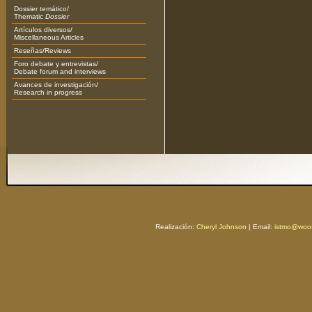
Dossier temático/
Thematic
Dossier
Artículos diversos/
Miscellaneous Articles
Reseñas/Reviews
Foro debate y entrevistas/
Debate forum and interviews
Avances de investigación/
Research in progress
Realización:
Cheryl Johnson
| Email:
istmo@woos