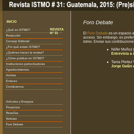
Foro Debate
INICIO
REVISTA
¿Qué es ISTMO?
N° 31
El
Foro Debate
es un espacio ab
Redacción
acceso. Sin embargo, es preferi
Consejo Editorial
Istmo
. Enviar sus contribucione
¿Por qué existe ISTMO?
Néfer Muñoz (
¿Quiénes hacen la revista?
Entrevista a 
¿Cómo publicar en ISTMO?
Tania Pleitez
Instituciones patrocinadoras
Jorge Galán 
Agradecimientos
Archivo
Enlaces
Contáctenos
Artículos y Ensayos
Proyectos
Reseñas
Noticias
Foro Debate