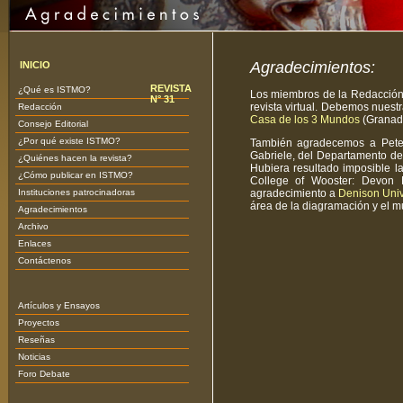
Agradecimientos:
INICIO
REVISTA
¿Qué es ISTMO?
Los miembros de la Redacció
N° 31
revista virtual. Debemos nuestr
Redacción
Casa de los 3 Mundos
(Granada
Consejo Editorial
¿Por qué existe ISTMO?
También agradecemos a Peter
Gabriele, del Departamento de
¿Quiénes hacen la revista?
Hubiera resultado imposible la
¿Cómo publicar en ISTMO?
College of Wooster: Devon 
Instituciones patrocinadoras
agradecimiento a
Denison Univ
área de la diagramación y el m
Agradecimientos
Archivo
Enlaces
Contáctenos
Artículos y Ensayos
Proyectos
Reseñas
Noticias
Foro Debate