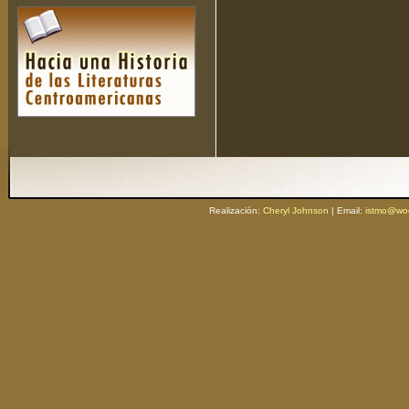
Realización:
Cheryl Johnson
| Email:
istmo@woo