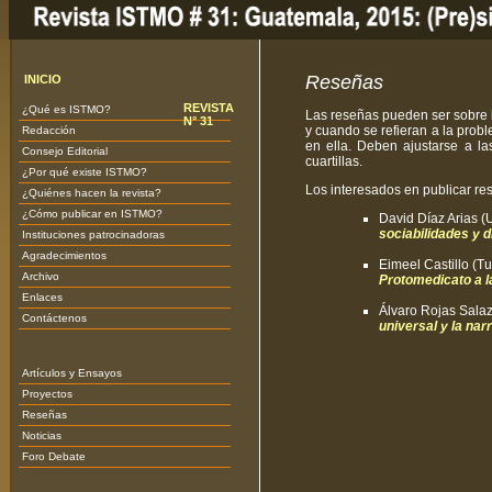
Reseñas
INICIO
REVISTA
¿Qué es ISTMO?
Las reseñas pueden ser sobre li
N° 31
y cuando se refieran a la probl
Redacción
en ella. Deben ajustarse a las
Consejo Editorial
cuartillas.
¿Por qué existe ISTMO?
Los interesados en publicar re
¿Quiénes hacen la revista?
¿Cómo publicar en ISTMO?
David Díaz Arias (
sociabilidades y d
Instituciones patrocinadoras
Agradecimientos
Eimeel Castillo (T
Archivo
Protomedicato a l
Enlaces
Álvaro Rojas Salaz
Contáctenos
universal y la nar
Artículos y Ensayos
Proyectos
Reseñas
Noticias
Foro Debate