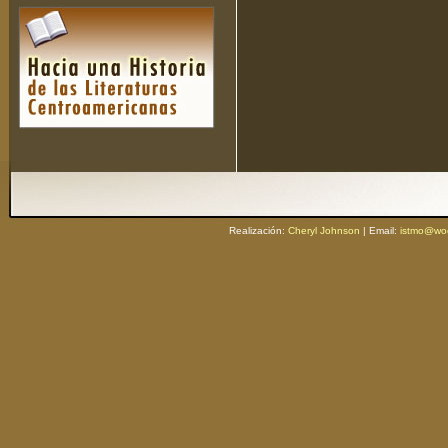
Realización:
Cheryl Johnson
| Email:
istmo@woo