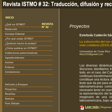
INICIO
REVISTA
¿Qué es ISTMO?
Proyectos
N° 32
Redacción
Consejo Editorial
Estefanía Calderón Sá
¿Por qué existe ISTMO?
La subversión del ser 
¿Quiénes hacen la revista?
todo cotidiano (2010) 
¿Cómo publicar en ISTMO?
Universidad de Costa Rica
Instituciones patrocinadoras
tifa1220@gmail.com
Agradecimientos
Archivo
Las diversas dinámicas
Enlaces
discursos identitarios 
Contáctenos
todo, en el caso del Ca
continuas transformacio
constituye una lectura 
texto que da pie para ana
Artículos y Ensayos
latinoamericanas como
Proyectos
necesario tener en cuen
la representación del t
Reseñas
imaginario de una ci
Noticias
latinoamericana, bajo un
Foro Debate
Leer más
|
Regresar 