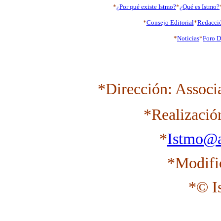
*
¿Por qué existe Istmo?
*
¿Qué es Istmo?
*
Consejo Editorial
*
Redacci
*
Noticias
*
Foro D
*Dirección: Associ
*Realizació
*
Istmo@a
*Modifi
*© I