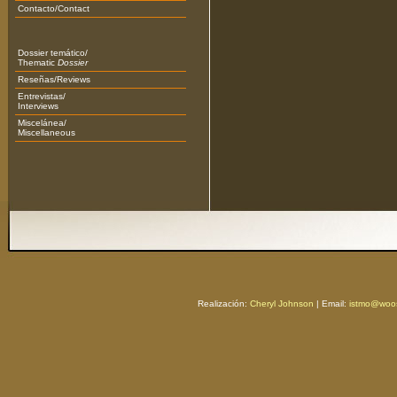
Contacto/Contact
Dossier temático/
Thematic
Dossier
Reseñas/Reviews
Entrevistas/
Interviews
Miscelánea/
Miscellaneous
Realización:
Cheryl Johnson
| Email:
istmo@woos