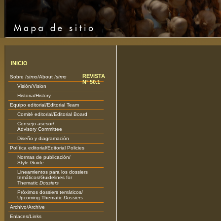
INICIO
REVISTA
Sobre
Istmo
/About
Istmo
N° 50.1
Visión/Vision
Historia/History
Equipo editorial/Editorial Team
Comité editorial/Editorial Board
Consejo asesor/
Advisory Committee
Diseño y diagramación
Política editorial/Editorial Policies
Normas de publicación/
Style Guide
Lineamientos para los dossiers
temáticos/Guidelines for
Thematic
Dossiers
Próximos dossiers temáticos/
Upcoming Thematic
Dossiers
Archivo/Archive
Enlaces/Links