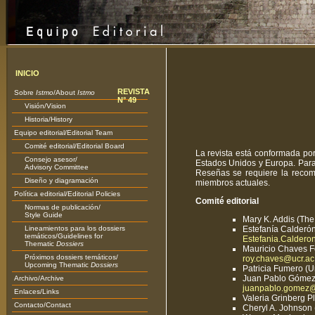
INICIO
REVISTA
Sobre
Istmo
/About
Istmo
N° 49
Visión/Vision
Historia/History
Equipo editorial/Editorial Team
Comité editorial/Editorial Board
La revista está conformada por
Consejo asesor/
Estados Unidos y Europa. Para 
Advisory Committee
Reseñas se requiere la recom
Diseño y diagramación
miembros actuales.
Política editorial/Editorial Policies
Comité editorial
Normas de publicación/
Style Guide
Mary K. Addis (The
Lineamientos para los dossiers
Estefanía Calderón
temáticos/Guidelines for
Estefania.Caldero
Thematic
Dossiers
Mauricio Chaves Fe
Próximos dossiers temáticos/
roy.chaves@ucr.ac.
Upcoming Thematic
Dossiers
Patricia Fumero (U
Juan Pablo Gómez
Archivo/Archive
juanpablo.gomez@
Enlaces/Links
Valeria Grinberg P
Contacto/Contact
Cheryl A. Johnson 