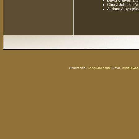
David Chavarría (
Cheryl Johnson (
Adriana Araya (di
Realización:
Cheryl Johnson
| Email:
istmo@woos