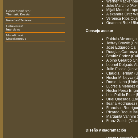
Werner Mackenbach
Julie Marchio (Aix-
Mijail Mondol Lóp
Dossier temático/
Alexandra Ortiz Wal
Thematic
Dossier
Verónica Ríos Ques
Reseñas/Reviews
Geannini Ruiz Ullo
Entrevistas/
Interviews
Consejo asesor
Miscelánea/
Patricia Alvarenga
Miscellaneous
Jeffrey Browitt (Un
José Edgardo Cal 
Douglas Carranza (
Beatriz Cortez (Cal
Albino Gerardo Ch
Leonel Delgado Ab
Julio Escoto (Uni
Claudia Ferman (Un
Héctor M. Leyva (
Dante Liano (Univer
Lucrecia Méndez d
Héctor Pérez Brign
Luis Pulido Ritter
Uriel Quesada (Loy
Ileana Rodríguez (
Francisco Rodrígu
Ricardo Roque Bal
Margarita Vannini
Franz Galich (Nica
Diseño y diagramación