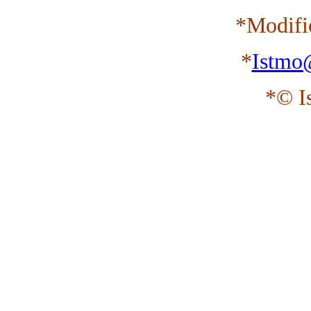
*Modifi
*
Istmo
*© I