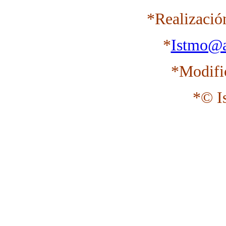
*Realizació
*
Istmo@a
*Modifi
*© I