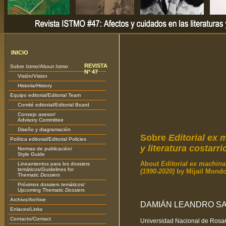
INICIO
REVISTA
Sobre
Istmo
/About
Istmo
N° 47
Visión/Vision
Historia/History
Equipo editorial/Editorial Team
Comité editorial/Editorial Board
Consejo asesor/
Advisory Committee
Diseño y diagramación
Sobre
Editorial ex 
Política editorial/Editorial Policies
y literatura costarr
Normas de publicación/
Style Guide
About
Editorial ex machina:
Lineamientos para los dossiers
temáticos/Guidelines for
(1990-2020)
by Mijail Mondo
Thematic
Dossiers
Próximos dossiers temáticos/
Upcoming Thematic
Dossiers
Archivo/Archive
DAMIÁN LEANDRO S
Enlaces/Links
Contacto/Contact
Universidad Nacional de Rosar