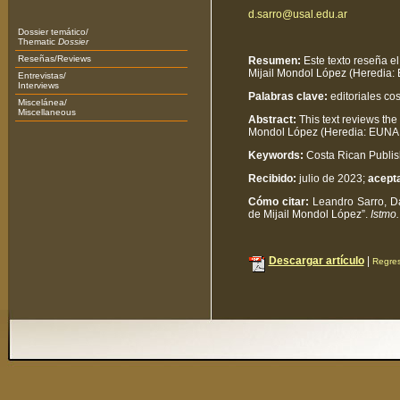
d.sarro@usal.edu.ar
Dossier temático/
Thematic
Dossier
Reseñas/Reviews
Resumen:
Este texto reseña e
Mijail Mondol López (Heredia:
Entrevistas/
Interviews
Palabras clave:
editoriales cos
Miscelánea/
Miscellaneous
Abstract:
This text reviews th
Mondol López (Heredia: EUNA,
Keywords:
Costa Rican Publish
Recibido:
julio de 2023;
acept
Cómo citar:
Leandro Sarro, Dam
de Mijail Mondol López”.
Istmo.
Descargar artículo
|
Regres