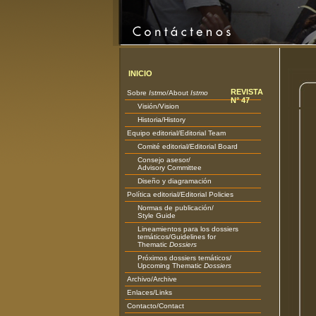
INICIO
REVISTA
Sobre
Istmo
/About
Istmo
N° 47
Visión/Vision
Historia/History
Equipo editorial/Editorial Team
Comité editorial/Editorial Board
Consejo asesor/
Advisory Committee
Diseño y diagramación
Política editorial/Editorial Policies
Normas de publicación/
Style Guide
Lineamientos para los dossiers
temáticos/Guidelines for
Thematic
Dossiers
Próximos dossiers temáticos/
Upcoming Thematic
Dossiers
Archivo/Archive
Enlaces/Links
Contacto/Contact