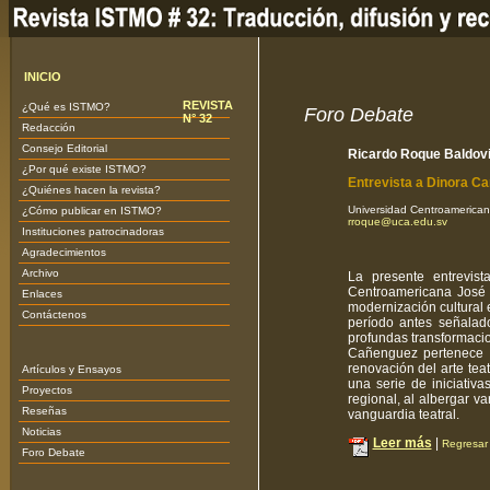
INICIO
REVISTA
¿Qué es ISTMO?
Foro Debate
N° 32
Redacción
Consejo Editorial
Ricardo Roque Baldov
¿Por qué existe ISTMO?
Entrevista a Dinora Cañ
¿Quiénes hacen la revista?
Universidad Centroamerican
¿Cómo publicar en ISTMO?
rroque@uca.edu.sv
Instituciones patrocinadoras
Agradecimientos
Archivo
La presente entrevis
Centroamericana José 
Enlaces
modernización cultural 
Contáctenos
período antes señalad
profundas transformaci
Cañenguez pertenece a
renovación del arte tea
Artículos y Ensayos
una serie de iniciativ
Proyectos
regional, al albergar v
Reseñas
vanguardia teatral.
Noticias
Leer más
|
Regresar 
Foro Debate