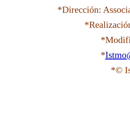
*Dirección: Associ
*Realizació
*Modifi
*
Istmo
*© I