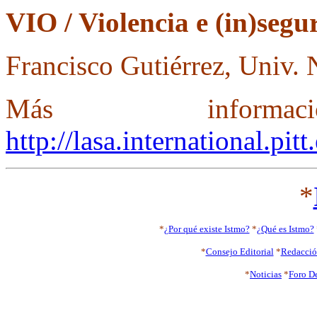
VIO / Violencia e (in)segu
Francisco Gutiérrez, Univ.
Más inform
http://lasa.international.pit
*
*
¿Por qué existe Istmo?
*
¿Qué es Istmo?
*
Consejo Editorial
*
Redacci
*
Noticias
*
Foro D