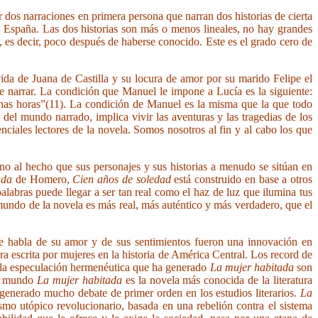
dos narraciones en primera persona que narran dos historias de cierta
 y España. Las dos historias son más o menos lineales, no hay grandes
, es decir, poco después de haberse conocido. Este es el grado cero de
ida de Juana de Castilla y su locura de amor por su marido Felipe el
e narrar. La condición que Manuel le impone a Lucía es la siguiente:
 unas horas”(11). La condición de Manuel es la misma que la que todo
del mundo narrado, implica vivir las aventuras y las tragedias de los
ciales lectores de la novela. Somos nosotros al fin y al cabo los que
ino al hecho que sus personajes y sus historias a menudo se sitúan en
ada
de Homero,
Cien años de soledad
está construido en base a otros
labras puede llegar a ser tan real como el haz de luz que ilumina tus
 mundo de la novela es más real, más auténtico y más verdadero, que el
que habla de su amor y de sus sentimientos fueron una innovación en
ra escrita por mujeres en la historia de América Central. Los record de
y la especulación hermenéutica que ha generado
La mujer habitada
son
el mundo
La mujer habitada
es la novela más conocida de la literatura
a generado mucho debate de primer orden en los estudios literarios.
La
mo utópico revolucionario, basada en una rebelión contra el sistema