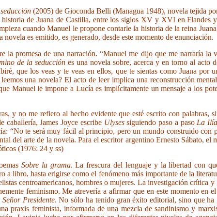
 seducción
(2005) de Gioconda Belli (Managua 1948), novela tejida por 
a historia de Juana de Castilla, entre los siglos XV y XVI en Flandes
mpieza cuando Manuel le propone contarle la historia de la reina Juana
e la novela es emitido, es generado, desde este momento de enunciación.
re la promesa de una narración. “Manuel me dijo que me narraría la v
mino de la seducción
es una novela sobre, acerca y en torno al acto d
ibiré, que los veas y te veas en ellos, que te sientas como Juana por
leemos una novela? El acto de leer implica una reconstrucción mental 
 que Manuel le impone a Lucía es implícitamente un mensaje a los poten
s, y no me refiero al hecho evidente que esté escrito con palabras, s
e caballería, James Joyce escribe
Ulyses
siguiendo paso a paso
La Ilí
a: “No te será muy fácil al principio, pero un mundo construido con pa
l del arte de la novela. Para el escritor argentino Ernesto Sábato, el
ticos (1976: 24 y ss)
 poemas
Sobre la grama
. La frescura del lenguaje y la libertad con 
ro a libro, hasta erigirse como el fenómeno más importante de la literatu
listas centroamericanos, hombres o mujeres. La investigación crítica 
ehemente feminismo. Me atrevería a afirmar que en este momento en 
 Señor Presidente
. No sólo ha tenido gran éxito editorial, sino que h
 una praxis feminista, informada de una mezcla de sandinismo y marxis