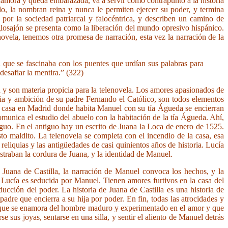
namora y queda embarazada, va a servir como contrapunto a la historia
do, la nombran reina y nunca le permiten ejercer su poder, y termina
 por la sociedad patriarcal y falocéntrica, y describen un camino de
glosajón se presenta como la liberación del mundo opresivo hispánico.
ovela, tenemos otra promesa de narración, esta vez la narración de la
a que se fascinaba con los puentes que urdían sus palabras para
 desafiar la mentira.” (322)
 y son materia propicia para la telenovela. Los amores apasionados de
ncia y ambición de su padre Fernando el Católico, son todos elementos
rme casa en Madrid donde habita Manuel con su tía Águeda se encierran
omunica el estudio del abuelo con la habitación de la tía Águeda. Ahí,
iguo. En el antiguo hay un escrito de Juana la Loca de enero de 1525.
to maldito. La telenovela se completa con el incendio de la casa, esa
iquias y las antigüedades de casi quinientos años de historia. Lucía
traban la cordura de Juana, y la identidad de Manuel.
e Juana de Castilla, la narración de Manuel convoca los hechos, y la
e Lucía es seducida por Manuel. Tienen amores furtivos en la casa del
ucción del poder. La historia de Juana de Castilla es una historia de
adre que encierra a su hija por poder. En fin, todas las atrocidades y
a que se enamora del hombre maduro y experimentado en el amor y que
e sus joyas, sentarse en una silla, y sentir el aliento de Manuel detrás