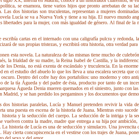
 siglo XX, interna en Madrid, conoce a un historiador cuarentón, se e
política, se enamora, tiene varios hijos que pronto arrebatan de su la
a. Las dos historias son truculentas, representan a mujeres dominadas
 novela Lucía se va a Nueva York y tiene a su hija. El nuevo mundo an
 libertades para la mujer, con más igualdad de género. Al final de la n
escribía cartas en el internado con una caligrafía pulcra y redonda, l
izará de sus propias tristezas, y escribirá otra historia, otra verdad para
onen esta novela. La naturaleza de las mismas tiene mucho de culebrón
, la frialdad de su madre, la Reina Isabel de Castilla, y la indifere
te de los Denia, no está exenta de escándalo y truculencia. En la eno
 en el estudio del abuelo lo que los lleva a una escalera secreta que c
o oscuro. Dentro del cofre hay dos portafolios: uno moderno y otro ant
 de la tía Águeda y del padre de ésta, producto por tanto de un inces
rquesa Águeda Denia mueren quemados en el siniestro, junto con las rel
en Madrid, y se han perdido los pergaminos y los documentos que demos
 dos historias paralelas, Lucía y Manuel pretenden revivir la vida d
rta una puesta en escena de la historia de Juana. Mientras esto suced
istoria y la seducción del cuerpo. La seducción de la intriga y la sed
se vuelven contra la madre, madre que entrega a su hija por ambición, p
. La historia de Lucía es una de seducción y simulacro. Una jovencit
Hay cierta concupiscencia en el vestirse con los trajes de Juana, poners
cro del sexo y del amor.