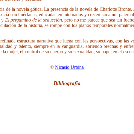
ncia de la novela gótica. La presencia de la novela de Charlotte Bronte,
 Lucía son huérfanas, educadas en internados y crecen sin amor paterna
a y
El pergamino de la seducción
, pero no me parece que sea tan fuerte
culación de la historia, se rompe con los planos temporales normalmente
finada estructura narrativa que juega con las perspectivas, con las vo
inalidad y talento, siempre en la vanguardia, abriendo brechas y enf
la mujer, el control de su cuerpo y su sexualidad, su papel en el escen
©
Nicasio Urbina
Bibliografía