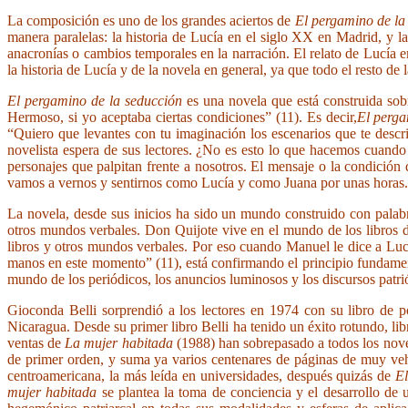
La composición es uno de los grandes aciertos de
El pergamino de la
manera paralelas: la historia de Lucía en el siglo XX en Madrid, y l
anacronías o cambios temporales en la narración. El relato de Lucía e
la historia de Lucía y de la novela en general, ya que todo el resto d
El pergamino de la seducción
es una novela que está construida sob
Hermoso, si yo aceptaba ciertas condiciones” (11). Es decir,
El perga
“Quiero que levantes con tu imaginación los escenarios que te descr
novelista espera de sus lectores. ¿No es esto lo que hacemos cuando 
personajes que palpitan frente a nosotros. El mensaje o la condición
vamos a vernos y sentirnos como Lucía y como Juana por unas horas.
La novela, desde sus inicios ha sido un mundo construido con palabra
otros mundos verbales. Don Quijote vive en el mundo de los libros d
libros y otros mundos verbales. Por eso cuando Manuel le dice a Lucí
manos en este momento” (11), está confirmando el principio fundamenta
mundo de los periódicos, los anuncios luminosos y los discursos patrió
Gioconda Belli sorprendió a los lectores en 1974 con su libro de
Nicaragua. Desde su primer libro Belli ha tenido un éxito rotundo, lib
ventas de
La mujer habitada
(1988) han sobrepasado a todos los nove
de primer orden, y suma ya varios centenares de páginas de muy v
centroamericana, la más leída en universidades, después quizás de
El
mujer habitada
se plantea la toma de conciencia y el desarrollo de