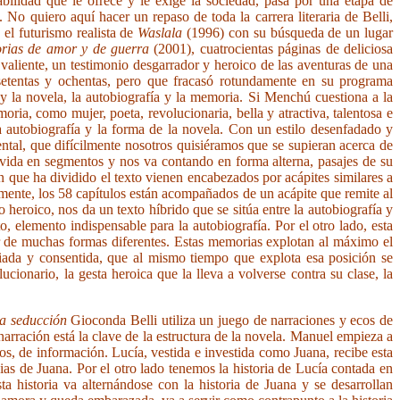
abilidad que le ofrece y le exige la sociedad, pasa por una etapa de
 No quiero aquí hacer un repaso de toda la carrera literaria de Belli,
 el futurismo realista de
Waslala
(1996) con su búsqueda de un lugar
orias de amor y de guerra
(2001), cuatrocientas páginas de deliciosa
 valiente, un testimonio desgarrador y heroico de las aventuras de una
 setentas y ochentas, pero que fracasó rotundamente en su programa
 y la novela, la autobiografía y la memoria. Si Menchú cuestiona a la
moria, como mujer, poeta, revolucionaria, bella y atractiva, talentosa e
 autobiografía y la forma de la novela. Con un estilo desenfadado y
ental, que difícilmente nosotros quisiéramos que se supieran acerca de
vida en segmentos y nos va contando en forma alterna, pasajes de su
en que ha dividido el texto vienen encabezados por acápites similares a
amente, los 58 capítulos están acompañados de un acápite que remite al
o heroico, nos da un texto híbrido que se sitúa entre la autobiografía y
o, elemento indispensable para la autobiografía. Por el otro lado, esta
ctor de muchas formas diferentes. Estas memorias explotan al máximo el
egiada y consentida, que al mismo tiempo que explota esa posición se
cionario, la gesta heroica que la lleva a volverse contra su clase, la
a seducción
Gioconda Belli utiliza un juego de narraciones y ecos de
arración está la clave de la estructura de la novela. Manuel empieza a
tos, de información. Lucía, vestida e investida como Juana, recibe esta
cias de Juana. Por el otro lado tenemos la historia de Lucía contada en
historia va alternándose con la historia de Juana y se desarrollan