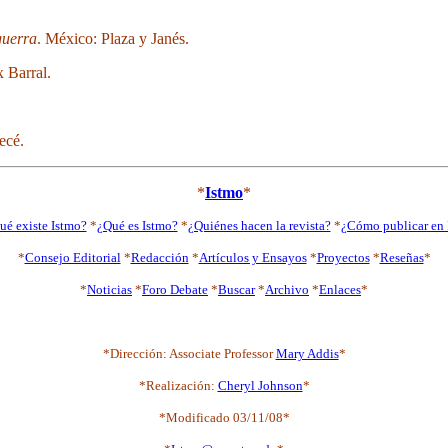
guerra
. México: Plaza y Janés.
 Barral.
ecé.
*
Istmo
*
ué existe Istmo?
*
¿Qué es Istmo?
*
¿Quiénes hacen la revista?
*
¿Cómo publicar en 
*
Consejo Editorial
*
Redacción
*
Artículos y Ensayos
*
Proyectos
*
Reseñas
*
*
Noticias
*
Foro Debate
*
Buscar
*
Archivo
*
Enlaces
*
*Dirección: Associate Professor
Mary Addis
*
*Realización:
Cheryl Johnson
*
*Modificado 03/11/08*