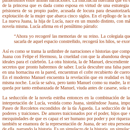
paralelismos entre ambas narraciones. La muchacha huérfana que en el
de la princesa que es dada como esposa en virtud de una estrategia 
prisionera de su propio padre, acusada de locura para desautorizarl
explotación de la mujer que abarca cinco siglos. En el epílogo de la
La nueva Juana, la hija de Lucía, nace en un mundo distinto, con más
novela misma. Lucía afirma en el penúltimo párrafo:
“Ahora yo recogeré las memorias de su reino. La colegiala que 
sacarla de aquel espacio constreñido, recogerá los hilos, se exorc
Así es como se trama la urdimbre de narraciones e historias que comp
Juana con Felipe el Hermoso, la crueldad con que la abandona después
ideales para el culebrón. La otra historia, la de Manuel, descendien
secretos que pronto habremos de saber. Lucía descubre una falsa pared
en una hornacina en la pared, encuentran el cofre recubierto de cuer
En el moderno Manuel encuentra la revelación que en realidad es hijo
misma noche. Lucía se salva, pero tanto Manuel como su madre, la ma
queda por tanto embarazada de Manuel, viuda antes de casarse, sola 
La seducción de la novela estriba entonces en la combinación de las
interpretación de Lucía, vestida como Juana, sintiéndose Juana, impo
Paseo de Recoletos escondidos de la tía Águeda. La seducción de la h
poderes y traiciones. De amores traicionados por el poder, hijos que 
mezquindades de que es capaz el ser humano por poder y por riqueza
también se enamora de la representación de Juana, de ser otra persona. 
de ella, narrando la historia. Es un simulacro de la historia, un simula