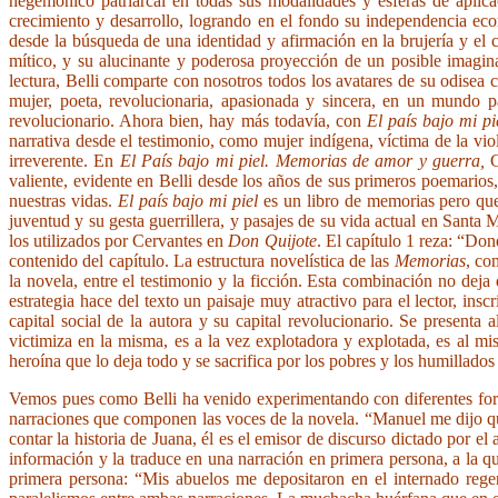
hegemónico patriarcal en todas sus modalidades y esferas de aplicac
crecimiento y desarrollo, logrando en el fondo su independencia econó
desde la búsqueda de una identidad y afirmación en la brujería y el 
mítico, y su alucinante y poderosa proyección de un posible imagin
lectura, Belli comparte con nosotros todos los avatares de su odisea 
mujer, poeta, revolucionaria, apasionada y sincera, en un mundo p
revolucionario. Ahora bien, hay más todavía, con
El país bajo mi pi
narrativa desde el testimonio, como mujer indígena, víctima de la viole
irreverente. En
El País bajo mi piel. Memorias de amor y guerra,
G
valiente, evidente en Belli desde los años de sus primeros poemarios,
nuestras vidas.
El país bajo mi piel
es un libro de memorias pero que
juventud y su gesta guerrillera, y pasajes de su vida actual en Santa 
los utilizados por Cervantes en
Don Quijote
. El capítulo 1 reza: “Do
contenido del capítulo. La estructura novelística de las
Memorias
, co
la novela, entre el testimonio y la ficción. Esta combinación no deja 
estrategia hace del texto un paisaje muy atractivo para el lector, in
capital social de la autora y su capital revolucionario. Se present
victimiza en la misma, es a la vez explotadora y explotada, es al mis
heroína que lo deja todo y se sacrifica por los pobres y los humillado
Vemos pues como Belli ha venido experimentando con diferentes forma
narraciones que componen las voces de la novela. “Manuel me dijo que 
contar la historia de Juana, él es el emisor de discurso dictado por e
información y la traduce en una narración en primera persona, a la que
primera persona: “Mis abuelos me depositaron en el internado rege