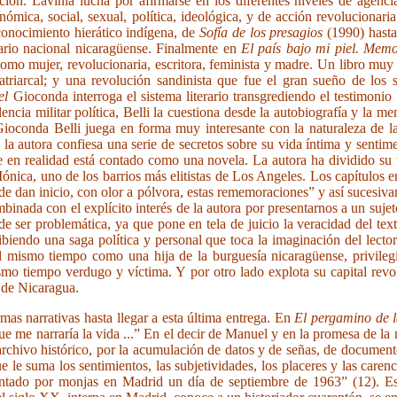
ión. Lavinia lucha por afirmarse en los diferentes niveles de agenci
mica, social, sexual, política, ideológica, y de acción revolucionaria.
conocimiento hierático indígena, de
Sofía de los presagios
(1990) hasta
ario nacional nicaragüense. Finalmente en
El país bajo mi piel. Mem
como mujer, revolucionaria, escritora, feminista y madre. Un libro muy
atriarcal; y una revolución sandinista que fue el gran sueño de los
el
Gioconda interroga el sistema literario transgrediendo el testimonio
ncia militar política, Belli la cuestiona desde la autobiografía y la me
ioconda Belli juega en forma muy interesante con la naturaleza de la
 la autora confiesa una serie de secretos sobre su vida íntima y sentim
 en realidad está contado como una novela. La autora ha dividido su 
Mónica, uno de los barrios más elitistas de Los Angeles. Los capítulos 
nde dan inicio, con olor a pólvora, estas rememoraciones” y así sucesiv
mbinada con el explícito interés de la autora por presentarnos a un sujet
de ser problemática, ya que pone en tela de juicio la veracidad del text
scribiendo una saga política y personal que toca la imaginación del le
a al mismo tiempo como una hija de la burguesía nicaragüense, privil
mo tiempo verdugo y víctima. Y por otro lado explota su capital revolu
s de Nicaragua.
s narrativas hasta llegar a esta última entrega. En
El pergamino de l
me narraría la vida ...” En el decir de Manuel y en la promesa de la n
l archivo histórico, por la acumulación de datos y de señas, de documen
 le suma los sentimientos, las subjetividades, los placeres y las caren
ntado por monjas en Madrid un día de septiembre de 1963” (12). Esta 