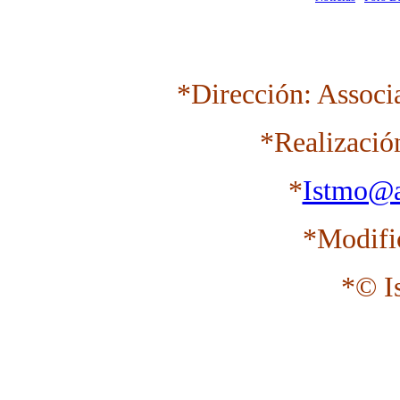
*Dirección: Associ
*Realizació
*
Istmo@a
*Modifi
*© I