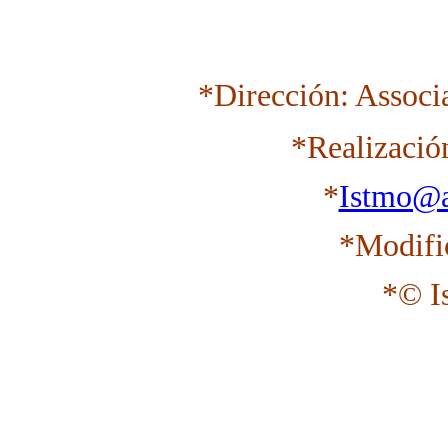
*Dirección: Associ
*Realizació
*
Istmo@a
*Modifi
*© I