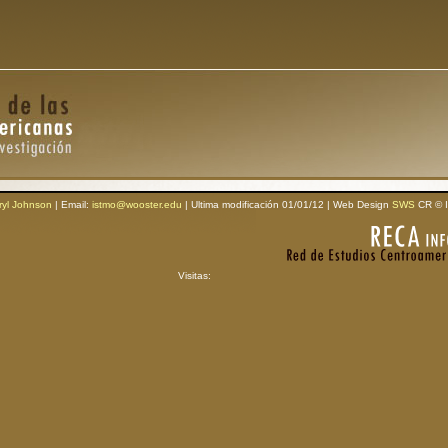
ryl Johnson
| Email:
istmo@wooster.edu
| Ultima modificación 01/01/12 | Web Design
SWS
CR © I
Visitas: