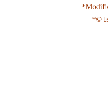
*Modifi
*© I