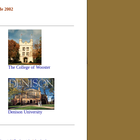
de 2002
The College of Wooster
Denison University