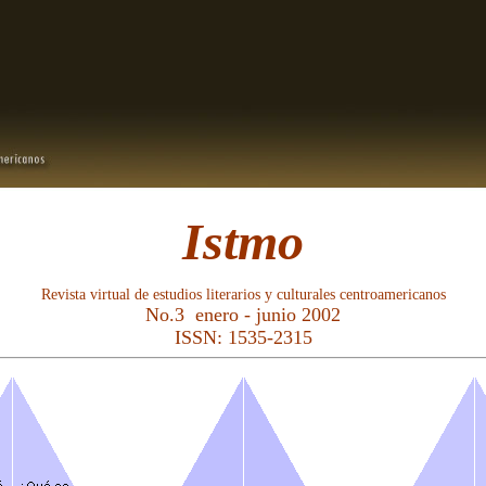
Istmo
Revista virtual de estudios literarios y culturales centroamericanos
No.3 enero - junio 2002
ISSN: 1535-2315