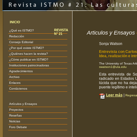
INICIO
REVISTA
¿Qué es ISTMO?
Articulos y Ensayos
N° 21
Redacción
Consejo Editorial
Sonja Watson
¿Por qué existe ISTMO?
Entrevista con Carlos
¿Quiénes hacen la revista?
Idea, realización e in
¿Cómo publicar en ISTMO?
The University of Texas Ar
Instituciones patrocinadoras
swatson1@uta.edu
Agradecimientos
Esta entrevista de S
Archivo
radicado en Estados U
lúcida que no ha dejad
Enlaces
puente legítimo e inte
Contáctenos
Leer más
|
Regresar
Artículos y Ensayos
Proyectos
Reseñas
Noticias
Foro Debate