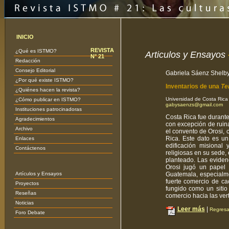
INICIO
REVISTA
¿Qué es ISTMO?
Articulos y Ensayos
N° 21
Redacción
Consejo Editorial
Gabriela Sáenz Shelb
¿Por qué existe ISTMO?
Inventarios de una
Te
¿Quiénes hacen la revista?
Universidad de Costa Rica
¿Cómo publicar en ISTMO?
gabysaenzs@gmail.com
Instituciones patrocinadoras
Costa Rica fue duran
Agradecimientos
con excepción de ruina
Archivo
el convento de Orosi, 
Rica. Este dato es un
Enlaces
edificación misional
Contáctenos
religiosas en su sede,
planteado. Las eviden
Orosi jugó un papel 
Artículos y Ensayos
Guatemala, especialm
fuerte comercio de ca
Proyectos
fungido como un sitio
Reseñas
comercio hacia las verti
Noticias
Leer más
|
Regresar
Foro Debate