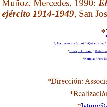
Muñoz, Mercedes, 1990:
El
ejército 1914-1949
,
San José
*
*
¿Por qué existe Istmo?
*
¿Qué es Istmo?
*
Consejo Editorial
*
Redacci
*
Noticias
*
Foro D
*Dirección: Associ
*Realizació
*
Istmo@a