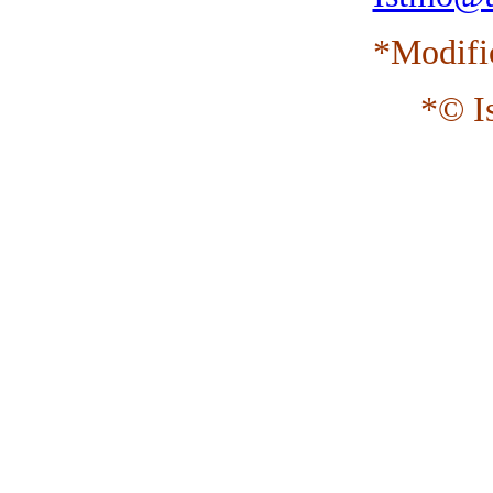
*Modifi
*© I