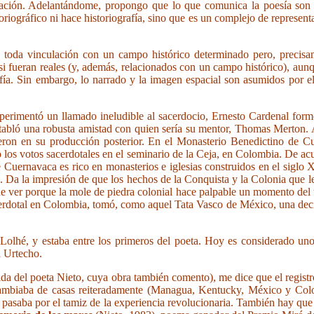
rización. Adelantándome, propongo que lo que comunica la poesía son 
toriográfico ni hace historiografía, sino que es un complejo de represen
toda vinculación con un campo histórico determinado pero, precisam
 si fueran reales (y, además, relacionados con un campo histórico), a
fía. Sin embargo, lo narrado y la imagen espacial son asumidos por e
perimentó un llamado ineludible al sacerdocio, Ernesto Cardenal formó
ó una robusta amistad con quien sería su mentor, Thomas Merton. Allí,
yeron en su producción posterior. En el Monasterio Benedictino de 
 los votos sacerdotales en el seminario de la Ceja, en Colombia. De ac
ue Cuernavaca es rico en monasterios e iglesias construidos en el siglo
ez. Da la impresión de que los hechos de la Conquista y la Colonia que l
ue ver porque la mole de piedra colonial hace palpable un momento del t
rdotal en Colombia, tomó, como aquel Tata Vasco de México, una decisió
 Lolhé, y estaba entre los primeros del poeta. Hoy es considerado uno
l Urtecho.
da del poeta Nieto, cuya obra también comento), me dice que el registro 
l cambiaba de casas reiteradamente (Managua, Kentucky, México y Col
saba por el tamiz de la experiencia revolucionaria. También hay que 