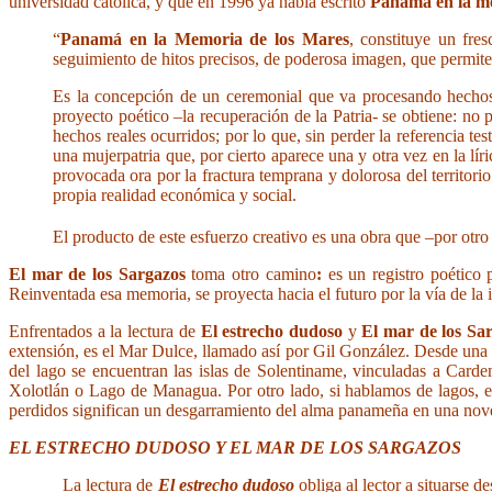
universidad católica, y que en 1996 ya había escrito
Panamá en la me
“
Panamá en la Memoria de los Mares
, constituye un fre
seguimiento de hitos precisos, de poderosa imagen, que permiten 
Es la concepción de un ceremonial que va procesando hechos y
proyecto poético –la recuperación de la Patria- se obtiene: no p
hechos reales ocurridos; por lo que, sin perder la referencia 
una mujerpatria que, por cierto aparece una y otra vez en la lí
provocada ora por la fractura temprana y dolorosa del territori
propia realidad económica y social.
El producto de este esfuerzo creativo es una obra que –por otro
El mar de los Sargazos
toma otro camino
:
es un registro poético
Reinventada esa memoria, se proyecta hacia el futuro por la vía de la
Enfrentados a la lectura de
El estrecho dudoso
y
El mar de los Sa
extensión, es el Mar Dulce, llamado así por Gil González. Desde una ori
del lago se encuentran las islas de Solentiname, vinculadas a Carde
Xolotlán o Lago de Managua. Por otro lado, si hablamos de lagos, en
perdidos significan un desgarramiento del alma panameña en una novel
EL ESTRECHO DUDOSO Y EL MAR DE LOS SARGAZOS
La lectura de
El estrecho dudoso
obliga al lector a situarse d