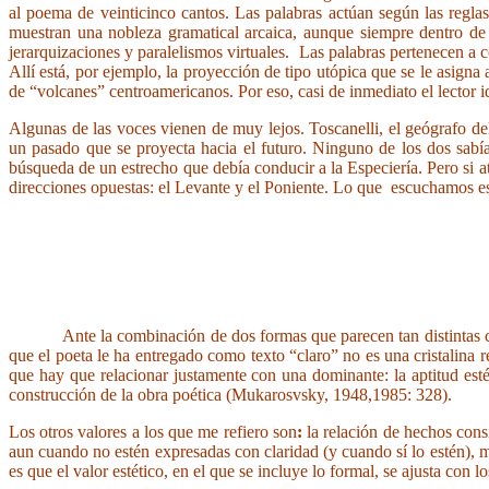
al poema de veinticinco cantos. Las palabras actúan según las regla
muestran una nobleza gramatical arcaica, aunque siempre dentro de 
jerarquizaciones y paralelismos virtuales. Las palabras pertenecen a c
Allí está, por ejemplo, la proyección de tipo utópica que se le asigna 
de “volcanes” centroamericanos. Por eso, casi de inmediato el lector i
Algunas de las voces vienen de muy lejos. Toscanelli, el geógrafo del
un pasado que se proyecta hacia el futuro. Ninguno de los dos sabía,
búsqueda de un estrecho que debía conducir a la Especiería. Pero si 
direcciones opuestas: el Levante y el Poniente. Lo que escuchamos es l
Ante la combinación de dos formas que parecen tan distintas como l
que el poeta le ha entregado como texto “claro” no es una cristalina
que hay que relacionar justamente con una dominante: la aptitud esté
construcción de la obra poética (Mukarosvsky, 1948,1985: 328).
Los otros valores a los que me refiero son
:
la relación de hechos consi
aun cuando no estén expresadas con claridad (y cuando sí lo estén), m
es que el valor estético, en el que se incluye lo formal, se ajusta con l