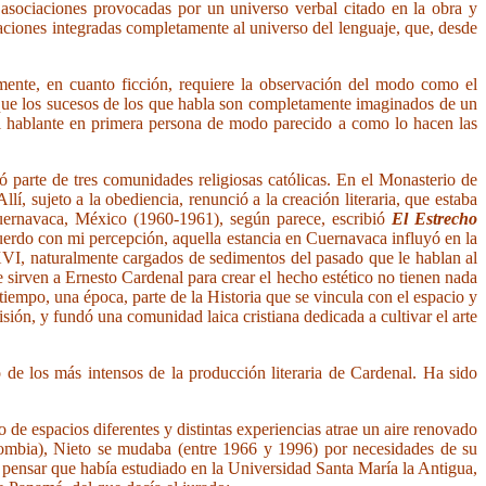
asociaciones provocadas por un universo verbal citado en la obra y
taciones integradas completamente al universo del lenguaje, que, desde
ente, en cuanto ficción, requiere la observación del modo como el
unque los sucesos de los que habla son completamente imaginados de un
l hablante en primera persona de modo parecido a como lo hacen las
 parte de tres comunidades religiosas católicas. En el Monasterio de
 sujeto a la obediencia, renunció a la creación literaria, que estaba
Cuernavaca, México (1960-1961), según parece, escribió
El Estrecho
uerdo con mi percepción, aquella estancia en Cuernavaca influyó en la
 XVI, naturalmente cargados de sedimentos del pasado que le hablan al
e sirven a Ernesto Cardenal para crear el hecho estético no tienen nada
iempo, una época, parte de la Historia que se vincula con el espacio y
n, y fundó una comunidad laica cristiana dedicada a cultivar el arte
 de los más intensos de la producción literaria de Cardenal. Ha sido
de espacios diferentes y distintas experiencias atrae un aire renovado
ombia), Nieto se mudaba (entre 1966 y 1996) por necesidades de su
pensar que había estudiado en la Universidad Santa María la Antigua,