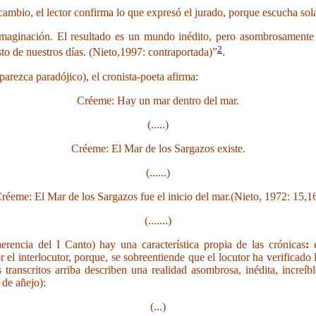
 cambio, el lector confirma lo que expresó el jurado, porque escucha so
maginación. El resultado es un mundo inédito, pero asombrosamente 
2
o de nuestros días. (Nieto,1997: contraportada)”
.
arezca paradójico), el cronista-poeta afirma:
Créeme: Hay un mar dentro del mar.
(.....)
Créeme: El Mar de los Sargazos existe.
(......)
réeme: El Mar de los Sargazos fue el inicio del mar.(Nieto, 1972: 15,1
(.......)
erencia del I Canto) hay una característica propia de las crónicas
:
e
el interlocutor, porque, se sobreentiende que el locutor ha verificado l
 transcritos arriba describen una realidad asombrosa, inédita, increíb
 de añejo):
(...)