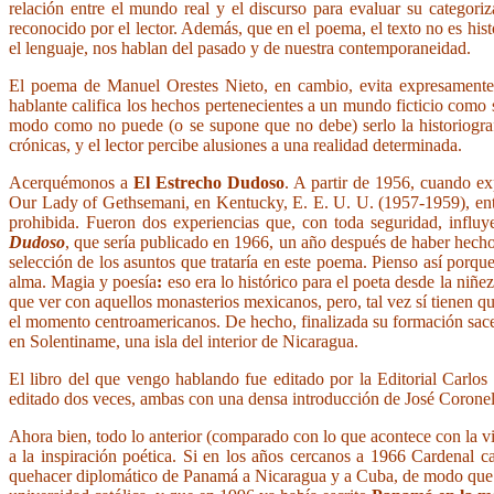
relación entre el mundo real y el discurso para evaluar su catego
reconocido por el lector. Además, que en el poema, el texto no es his
el lenguaje, nos hablan del pasado y de nuestra contemporaneidad.
El poema de Manuel Orestes Nieto, en cambio, evita expresamente 
hablante califica los hechos pertenecientes a un mundo ficticio como
modo como no puede (o se supone que no debe) serlo la historiogra
crónicas, y el lector percibe alusiones a una realidad determinada.
Acerquémonos a
El Estrecho Dudoso
. A partir de 1956, cuando ex
Our Lady of Gethsemani, en Kentucky, E. E. U. U. (1957-1959), entabl
prohibida. Fueron dos experiencias que, con toda seguridad, influ
Dudoso
, que sería publicado en 1966, un año después de haber hecho
selección de los asuntos que trataría en este poema. Pienso así porq
alma. Magia y poesía
:
eso era lo histórico para el poeta desde la niñ
que ver con aquellos monasterios mexicanos, pero, tal vez sí tienen q
el momento centroamericanos. De hecho, finalizada su formación sace
en Solentiname, una isla del interior de Nicaragua.
El libro del que vengo hablando fue editado por la Editorial Carlos
editado dos veces, ambas con una densa introducción de José Corone
Ahora bien, todo lo anterior (comparado con lo que acontece con la vi
a la inspiración poética. Si en los años cercanos a 1966 Cardena
quehacer diplomático de Panamá a Nicaragua y a Cuba, de modo que pa