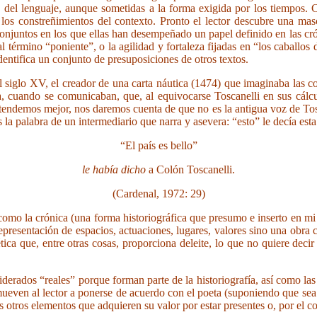
s del lenguaje, aunque sometidas a la forma exigida por los tiempos.
los constreñimientos del contexto. Pronto el lector descubre una mas
onjuntos en los que ellas han desempeñado un papel definido en las crón
al término “poniente”, o la agilidad y fortaleza fijadas en “los caballos 
dentifica un conjunto de presuposiciones de otros textos.
 siglo XV, el creador de una carta náutica (1474) que imaginaba las co
 cuando se comunicaban, que, al equivocarse Toscanelli en sus cálculos
atendemos mejor, nos daremos cuenta de que no es la antigua voz de Tos
a palabra de un intermediario que narra y asevera: “esto” le decía esta 
“El país es bello”
le había dicho
a Colón Toscanelli.
(Cardenal, 1972: 29)
a crónica (una forma historiográfica que presumo e inserto en mi me
 representación de espacios, actuaciones, lugares, valores sino una obr
tica que, entre otras cosas, proporciona deleite, lo que no quiere deci
derados “reales” porque forman parte de la historiografía, así como las 
ueven al lector a ponerse de acuerdo con el poeta (suponiendo que sea 
os otros elementos que adquieren su valor por estar presentes o, por el co