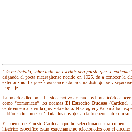
“Yo he tratado, sobre todo, de escribir una poesía que se entienda
asignada al poeta nicaragüense nacido en 1925, da a conocer la cla
exteriorismo. La poesía así concebida procura distinguirse y separars
lenguaje.
La anterior dicotomía ha sido motivo de muchos libros teóricos ace
como “comunican” los poemas
El Estrecho Dudoso
(Cardenal,
centroamericana en la que, sobre todo, Nicaragua y Panamá han exper
la bifurcación antes señalada, los dos ajustan la frecuencia de su res
El poema de Ernesto Cardenal que he seleccionado para comentar h
histórico específico están estrechamente relacionados con el circuito 