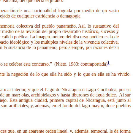
 Panamá, del que decía el jurado:
uperación de una nacionalidad lograda por medio de un vasto
alejado de cualquier estridencia o demagogia.
memoria colectiva del pueblo panameño. Así, lo sustantivo del
r medio de la revisión del propio desarrollo histórico, sucesos y
 calida poética. La imagen motivo del discurso poético es la de
cio ideológico y los múltiples niveles de la vivencia colectiva,
 en la sustancia de lo panameño, pero siempre, por razones de su
1
no se celebra este concurso.” (Nieto, 1983: contraportada)
te la negación de lo que ella ha sido y lo que en ella se ha vivido.
a mar interior, y que el Lago de Nicaragua o Lago Cocibolca, por su
s de un mar
:
olas, archipiélagos y hasta tiburones de agua dulce. Al sur
jo. Esta antigua ciudad, primera capital de Nicaragua, está junto al
on artificiales; y, además, en el fondo del lago mayor, doce pueblos
voces que, en un aparente orden lineal, y, además, temporal, le da forma