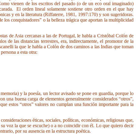
 Como vienen de los escritos del pasado (o de un eco oral imaginado)
carada. El orden lineal solamente sostiene otro orden en el que hay
icas y en la literatura (Riffaterre, 1981, 1997:170) y son sugeridoras.
de los conquistadores” o la belleza trágica que aportan la multiplicidad
stas de Asia cercanas a las de Portugal, le habla a Cristóbal Colón de
 de las distancias terrestres, era, indirectamente, el promotor de la
canelli la que le habla a Colón de dos caminos a las Indias que toman
persona a esta otra:
moria) y la poesía, un lector avisado se pone en guardia, porque lo
a con una buena carga de elementos generalmente considerados “otros”,
r que estos “otros” valores no cumplan una función importante para la
consideraciones éticas, sociales, políticas, económicas, religiosas que,
su voz la que se escuche) o a no coincidir con él. Lo que quiero decir
ntrario, por su ausencia en la estructura poética.