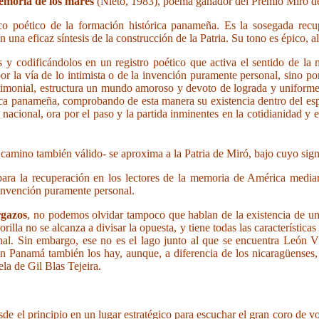
moria de los mares
(Nieto, 1983), poema ganador del Premio Miró de
sco poético de la formación histórica panameña. Es la sosegada rec
una eficaz síntesis de la construcción de la Patria. Su tono es épico, 
 codificándolos en un registro poético que activa el sentido de la 
or la vía de lo intimista o de la invención puramente personal, sino po
testimonial, estructura un mundo amoroso y devoto de lograda y uniforme
rica panameña, comprobando de esta manera su existencia dentro del espa
o nacional, ora por el paso y la partida inminentes en la cotidianidad y
 camino también válido- se aproxima a la Patria de Miró, bajo cuyo sig
 para la recuperación en los lectores de la memoria de América median
 invención puramente personal.
rgazos
, no podemos olvidar tampoco que hablan de la existencia de un
lla no se alcanza a divisar la opuesta, y tiene todas las característica
nal. Sin embargo, ese no es el lago junto al que se encuentra León Vie
 Panamá también los hay, aunque, a diferencia de los nicaragüenses, s
a de Gil Blas Tejeira.
esde el principio en un lugar estratégico para escuchar el gran coro de 