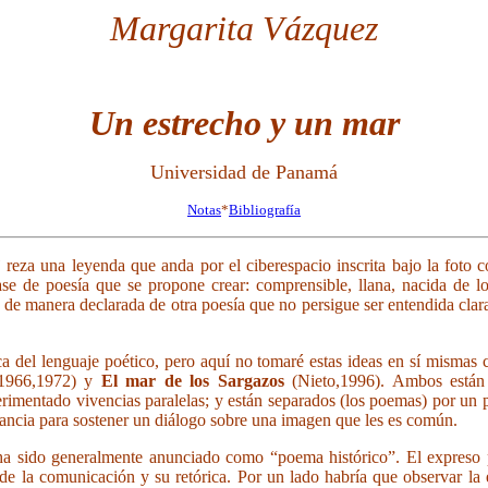
Margarita Vázquez
Un estrecho y un mar
Universidad de Panamá
Notas
*
Bibliografía
”
reza una leyenda que anda por el ciberespacio inscrita bajo la foto
se de poesía que se propone crear: comprensible, llana, nacida de lo
e de manera declarada de otra poesía que no persigue ser entendida cla
rca del lenguaje poético, pero aquí no tomaré estas ideas en sí misma
 1966,1972) y
El mar de los Sargazos
(Nieto,1996). Ambos están
imentado vivencias paralelas; y están separados (los poemas) por un 
onancia para sostener un diálogo sobre una imagen que les es común.
a sido generalmente anunciado como “poema histórico”. El expreso 
de la comunicación y su retórica. Por un lado habría que observar la es