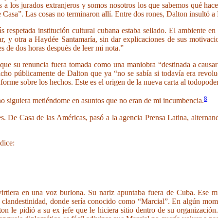
 a los jurados extranjeros y somos nosotros los que sabemos qué hace
 de Casa”. Las cosas no terminaron allí. Entre dos rones, Dalton insultó 
s respetada institución cultural cubana estaba sellado. El ambiente en 
amar, y otra a Haydée Santamaría, sin dar explicaciones de sus motiva
tes de dos horas después de leer mi nota.”
 que su renuncia fuera tomada como una maniobra “destinada a causar
dicho públicamente de Dalton que ya “no se sabía si todavía era revolu
forme sobre los hechos. Este es el origen de la nueva carta al todopoder
8
 no siguiera metiéndome en asuntos que no eran de mi incumbencia.
. De Casa de las Américas, pasó a la agencia Prensa Latina, alternando
dice:
virtiera en una voz burlona. Su nariz apuntaba fuera de Cuba. Ese 
a clandestinidad, donde sería conocido como “Marcial”. En algún momen
 le pidió a su ex jefe que le hiciera sitio dentro de su organización