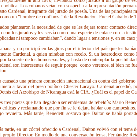
respondiente al año 1970, invitando como jurados a un grupo de escr
n política. Los cubanos veían con sospecha a la representación peruan
esto Cardenal, integrante del jurado de poesía. Una de las principales
l como un "hombre de confianza" de la Revolución. Fue el Caballo de T
s plantearon la necesidad de que se les dejara tomar contacto directo
con los jurados y les servía como una especie de enlace con la institu
plicadas ni tampoco cambiaban”, dando lugar a tensiones y, en su caso 
a y no participó en las giras por el interior del país que les habían
almente Cardenal, a quien miraban con recelo. Si un heterodoxo como 
 por la suerte de los homosexuales, y hasta de contemplar la posibilid
rdenal son interesentes de seguir porque, como veremos, si bien no fu
lton.
a causado una primera conmoción internacional en contra del gobierno 
niera a favor del preso político Chester Lacayo. Cardenal accedió, pe
“Detrás del Arzobispo de Nicaragua está la CIA. ¿Cuál es el papel de Ca
s tres poetas que han llegado a ser emblemas de rebeldía: Mario Bened
 críticas y reclamando que por fin se le dejara hablar con campesino
go revuelto. Más tarde, Benedetti sostuvo que Dalton se había portad
ás tarde, en un cóctel ofrecido a Cardenal, Dalton volvió con el tema 
a del propio Director. En medio de una conversación tensa, Fernández Re