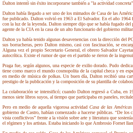
Dalton intentó sin éxito incorporarse también a "la actividad concret
Dalton había llegado a ser uno de los mimados de Casa de las Améric
fue publicado. Dalton volvió en 1963 a El Salvador. En el año 1964 fu
con la luz de la leyenda. Dalton siempre dijo que se había fugado del
agente de la CIA en la casa de un alto funcionario del gobierno milita
Dalton ya había tenido algunas desavenencias con la dirección del PC, 
sus borracheras, pero Dalton mismo, casi con fascinación, se encar
Alguna vez el propio Secretario General, el obrero Salvador Cayeta
autocrítica. Existe el rumor de que en el partido se rieron de la ingen
Praga fue, según algunos, una especie de exilio dorado. Pudo dedicars
tiene como marco el mundo cosmopolita de la capital checa y en espe
en medio de música de polkas. Un buen día, Dalton recibió una cart
prestigio de la publicación y la composición de su plantilla de colabo
La colaboración se intensificó; cuando Dalton regresó a Cuba, en 196
menos siete libros suyos, al tiempo que participaba en paneles, recital
Pero en medio de aquella vigorosa actividad
Casa de las América
gobierno de Castro, habían comenzado a hacerse públicas. “De los ca
vista conflictivos” frente a la visión sobre arte y literatura que sost
el régimen y los artistas. Estaba iniciando lo que Ambrosio Fornet lla