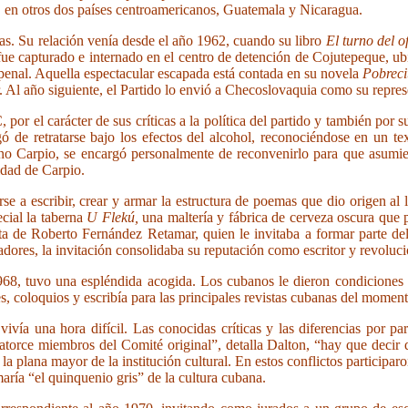
a" en otros dos países centroamericanos, Guatemala y Nicaragua.
as. Su relación venía desde el año 1962, cuando su libro
El turno del o
e capturado e internado en el centro de detención de Cojutepeque, ubic
 penal. Aquella espectacular escapada está contada en su novela
Pobreci
r. Al año siguiente, el Partido lo envió a Checoslovaquia como su repre
por el carácter de sus críticas a la política del partido y también por
gó de retratarse bajo los efectos del alcohol, reconociéndose en un t
no Carpio, se encargó personalmente de reconvenirlo para que asumie
uidad de Carpio.
e a escribir, crear y armar la estructura de poemas que dio origen al l
cial la taberna
U Flekú,
una maltería y fábrica de cerveza oscura que
a de Roberto Fernández Retamar, quien le invitaba a formar parte de
radores, la invitación consolidaba su reputación como escritor y revoluci
8, tuvo una espléndida acogida. Los cubanos le dieron condiciones par
es, coloquios y escribía para las principales revistas cubanas del moment
s
vivía una hora difícil. Las conocidas críticas y las diferencias por pa
torce miembros del Comité original”, detalla Dalton, “hay que decir qu
enía la plana mayor de la institución cultural. En estos conflictos partic
maría “el quinquenio gris” de la cultura cubana.