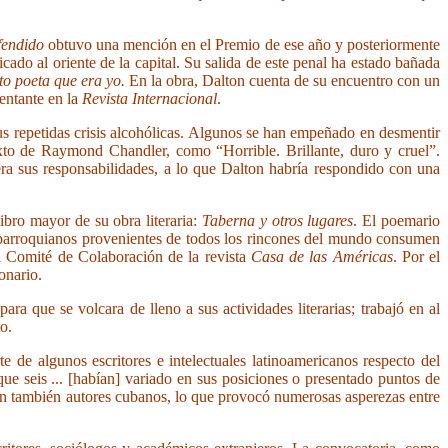
fendido
obtuvo una mención en el Premio de ese año y posteriormente
ado al oriente de la capital. Su salida de este penal ha estado bañada
to poeta que era yo.
En la obra, Dalton cuenta de su encuentro con un
sentante en la
Revista Internacional
.
 sus repetidas crisis alcohólicas. Algunos se han empeñado en desmentir
exto de Raymond Chandler, como “Horrible. Brillante, duro y cruel”.
ra sus responsabilidades, a lo que Dalton habría respondido con una
ibro mayor de su obra literaria:
Taberna y otros lugares
. El poemario
 parroquianos provenientes de todos los rincones del mundo consumen
l Comité de Colaboración de la revista
Casa de las Américas
. Por el
onario.
a que se volcara de lleno a sus actividades literarias; trabajó en al
o.
rte de algunos escritores e intelectuales latinoamericanos respecto del
e seis ... [habían] variado en sus posiciones o presentado puntos de
iparon también autores cubanos, lo que provocó numerosas asperezas entre