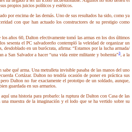
es ha llegado a ser un icono incuestionable. Algunos no sólo tienen el
us propios juicios políticos y estéticos.
inado por encima de las demás. Uno de sus resultados ha sido, como ya
nceridad con que han actuado los constructores de su prestigio como
los años 60, Dalton efectivamente tomó las armas en los dos últimos
 los sesenta el PC salvadoreño contempló la veleidad de organizar un
s, desdoblado en un burócrata, afirma: “Estamos por la lucha armada/
3
an a San Salvador a hacer “una vida entre militante y bohemia”
, a la
 sabe qué arma. Una metralleta invisible pasaba de las manos del uno
recuerda Cortázar. Dalton no tendría ocasión de poner en práctica sus
pero Dalton no fue exactamente el prototipo de un soldado, aunque,
e bien guardada en sus armarios.
e aquí una historia para probarlo: la ruptura de Dalton con Casa de las
s una muestra de la imaginación y el lodo que se ha vertido sobre su