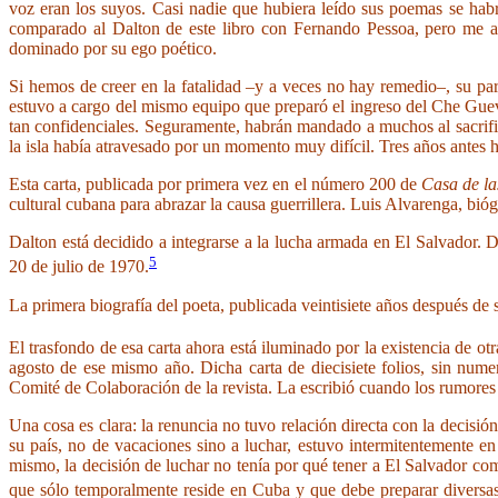
voz eran los suyos. Casi nadie que hubiera leído sus poemas se habría
comparado al Dalton de este libro con Fernando Pessoa, pero me at
dominado por su ego poético.
Si hemos de creer en la fatalidad –y a veces no hay remedio–, su pa
estuvo a cargo del mismo equipo que preparó el ingreso del Che Guev
tan confidenciales. Seguramente, habrán mandado a muchos al sacrific
la isla había atravesado por un momento muy difícil. Tres años antes
Esta carta, publicada por primera vez en el número 200 de
Casa de l
cultural cubana para abrazar la causa guerrillera. Luis Alvarenga, bió
Dalton está decidido a integrarse a la lucha armada en El Salvador.
5
20 de julio de 1970.
La primera biografía del poeta, publicada veintisiete años después de 
El trasfondo de esa carta ahora está iluminado por la existencia de ot
agosto de ese mismo año. Dicha carta de diecisiete folios, sin nu
Comité de Colaboración de la revista. La escribió cuando los rumores 
Una cosa es clara: la renuncia no tuvo relación directa con la decisi
su país, no de vacaciones sino a luchar, estuvo intermitentemente en
mismo, la decisión de luchar no tenía por qué tener a El Salvador co
que sólo temporalmente reside en Cuba y que debe preparar diversas 