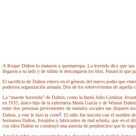
A Roque Dalton lo mataron a quemarropa. La leyenda dice que sus mat
llegaron a su lado y de súbito le descargaron los tiros. Pasara lo que pa
El sacrificio de Dalton estuvo en el génesis del nuevo poder que emer
poderosa organización armada. Dos de los sobrevivientes de aquella cé
La “muerte horrenda” de Dalton, como la llamó Julio Cortázar, levan
en 1935, único hijo de la enfermera María García y de Winnal Dalton
entre dos personas provenientes de mundos sociales tan dispares t
1
Dalton, y este le hizo la corte
. El niño fue inscrito con el nombre d
hermanos Dalton, forajidos y fabricantes de mal whisky, que en el úl
con ellos Dalton se construyó una aureola de pendenciero que lo seguirí