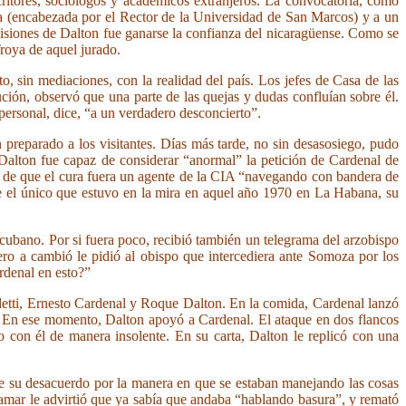
itores, sociólogos y académicos extranjeros. La convocatoria, como
a (encabezada por el Rector de la Universidad de San Marcos) y a un
 misiones de Dalton fue ganarse la confianza del nicaragüense. Como se
roya de aquel jurado.
, sin mediaciones, con la realidad del país. Los jefes de Casa de las
ción, observó que una parte de las quejas y dudas confluían sobre él.
personal, dice, “a un verdadero desconcierto”.
 preparado a los visitantes. Días más tarde, no sin desasosiego, pudo
Dalton fue capaz de considerar “anormal” la petición de Cardenal de
ad de que el cura fuera un agente de la CIA “navegando con bandera de
e el único que estuvo en la mira en aquel año 1970 en La Habana, su
cubano. Por si fuera poco, recibió también un telegrama del arzobispo
ro a cambió le pidió al obispo que intercediera ante Somoza por los
rdenal en esto?”
etti, Ernesto Cardenal y Roque Dalton. En la comida, Cardenal lanzó
s. En ese momento, Dalton apoyó a Cardenal. El ataque en dos flancos
o con él de manera insolente. En su carta, Dalton le replicó con una
de su desacuerdo por la manera en que se estaban manejando las cosas
tamar le advirtió que ya sabía que andaba “hablando basura”, y remató