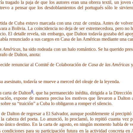
 tragado la paja de que los autores eran una obrera textil, un joven di
revo a pensar que los desdoblamientos del portugués sólo le sirviero
rtida de Cuba estuvo marcada con una cruz de ceniza. Antes de volver a
ara a Bolivia. La coincidencia no deja de ser estremecedora, pero no
io. El detalle revela, sin embargo, que Dalton todavía gozaba del apoy
 había renunciado a sus cargos en Casa de las Américas mediante una ca
as Américas
, ha sido rodeada con un halo romántico. Se ha querido pre
grafo de Dalton, anota:
 Decide renunciar al Comité de Colaboración de
Casa de las Américas
y
su asesinato, todavía se mueve a merced del oleaje de la leyenda.
6
ra carta de Dalton
, que ha permanecido inédita, dirigida a la Direcció
meración, expone de manera precisa los motivos que llevaron a Dalton
sobre su “traición” a Cuba lo obligaron a romper el silencio.
ón de Dalton de regresar a El Salvador, aunque posiblemente sí precipitó
 la cabeza del poeta. Lo anunció, lo proclamó, lo repitió cuanta vez 
mo único destino. En la carta de agosto, en ningún momento habla de v
condiciones para su participación futura en la actividad concreta en