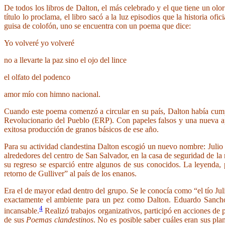
De todos los libros de Dalton, el más celebrado y el que tiene un ol
título lo proclama, el libro sacó a la luz episodios que la historia o
guisa de colofón, uno se encuentra con un poema que dice:
Yo volveré yo volveré
no a llevarte la paz sino el ojo del lince
el olfato del podenco
amor mío con himno nacional.
Cuando este poema comenzó a circular en su país, Dalton había cumpl
Revolucionario del Pueblo (ERP). Con papeles falsos y una nueva ap
exitosa producción de granos básicos de ese año.
Para su actividad clandestina Dalton escogió un nuevo nombre: Julio D
alrededores del centro de San Salvador, en la casa de seguridad de la
su regreso se esparció entre algunos de sus conocidos. La leyenda, 
retorno de Gulliver” al país de los enanos.
Era el de mayor edad dentro del grupo. Se le conocía como “el tío Jul
exactamente el ambiente para un pez como Dalton. Eduardo Sancho, 
4
incansable.
Realizó trabajos organizativos, participó en acciones de p
de sus
Poemas clandestinos
. No es posible saber cuáles eran sus pla