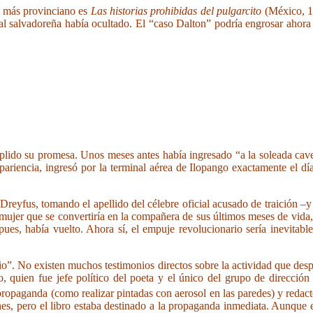
or más provinciano es
Las historias prohibidas del pulgarcito
(México, 19
ficial salvadoreña había ocultado. El “caso Dalton” podría engrosar ahor
ido su promesa. Unos meses antes había ingresado “a la soleada caverna
ariencia, ingresó por la terminal aérea de Ilopango exactamente el dí
reyfus, tomando el apellido del célebre oficial acusado de traición –y 
 mujer que se convertiría en la compañera de sus últimos meses de vida
pues, había vuelto. Ahora sí, el empuje revolucionario sería inevita
io”. No existen muchos testimonios directos sobre la actividad que despl
quien fue jefe político del poeta y el único del grupo de dirección 
ropaganda (como realizar pintadas con aerosol en las paredes) y redactó
nes, pero el libro estaba destinado a la propaganda inmediata. Aunque e