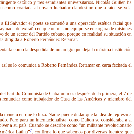
rigente católico y tres estudiantes universitarios. Nicolás Guillen ha
n como coartada al novato luchador clandestino que a ratos se veía
 El Salvador el poeta se sometió a una operación estética facial que
 hay nada de extraño en que un mismo equipo se encargara de misiones
o de un sector del Partido cubano, porque en realidad su situación en
rta dirigida a Roberto Fernández Retamar.
sentarla como la despedida de un amigo que deja la máxima institución
 así se lo comunica a Roberto Fernández Retamar en carta fechada el
n del Partido Comunista de Cuba un mes después de la primera, el 7 de
 a renunciar como trabajador de Casa de las Américas y miembro del
 la manera en que lo hizo. Nadie puede dudar que la idea de regresar a
pudo. Pero para un internacionalista, como Dalton se consideraba a sí
olver a su país. Cuando se describe como “un militante revolucionario
7
 América Latina”
, confirma lo que sabemos por diversas fuentes: que