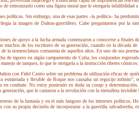
raz, proverbial mujeriego e iconoclasta capaz de imprudencias relevant
 de entronizarlo como una figura moral que le otorgaría infalibilidad a s
ones políticas. Sin embargo, una de esas partes –la política– ha predom
ilegia la imagen de Dalton-guerrillero. Cabe preguntarnos por la si
iones de apoyo a la lucha armada comenzaron a conocerse a finales de 
mo muchos de los escritores de su generación, cuando en la década de
a de la nomenclatura comunista de aquellos años. En uno de sus poema
ucha de rigores en algún campamento de Cuba, los conjurados regresab
manejo de tanques, lo que le otorgaría a la instrucción ribetes cómicos.
lton con Fidel Castro sobre un problema de utilización eficaz de quién
gura esmirriada y flexible de Roque nos causaba un regocijo infinito”, 
do en combate. No estoy poniendo en duda su coraje y determinación, 
u generación, que le cantaron a la revolución con la metralleta invisibl
erreno de la fantasía y en el más fangoso de los intereses políticos. H
con su propia decisión de incorporarse a la guerrilla salvadoreña, e