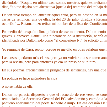
diciéndole: “Roque, en último caso somos nosotros quienes invitamos
dice, “no me dejaba otra alternativa [que la de] retirarme del trabajo
Dalton tuvo tiempo de lamentar aquel error, pero su destino en la má
cartas de renuncia, una de ellas, la del 20 de julio, dirigida a Ret
ocurrió: “ ... Retamar hizo retirar mi nombre de la lista del Comité an
En medio del crispado clima político de ese momento, Dalton temió
graves. Genoveva Daniel, una funcionaria de la institución, habría 
identificada por Dalton sólo como “el compañero N.”, le solicitó un in
Yo renuncié de Casa, repito, porque se me dijo en otras palabras que
Las cosas quedaron más claras, pero ya no volvieron a ser como antes
para la revista, pero para entonces ya era un preso de su futuro.
En sus poemas, frecuentemente pringados de sentencias, hay una que 
La política se hace jugándose la vida
o no se habla de ella.
Dalton no parecía dispuesto a que el recuerdo de ese verso se con
renunciado a la Secretaría General del PC salvadoreño y entrado a l
pequeño apartamento del poeta Roberto Armijo. En esa ocasión Dalton