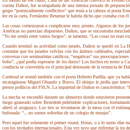
En medio de ese caldo, Casa de las Américas convocó al Premio cor
cuenta Dalton, fue acompañada de una intensa jornada de preparació
grupo “potencialmente conflictivo” que tenía a la cabeza al poeta Ern
lee en la carta, Fernández Retamar le habría dicho que contaba con é
Las cosas comenzaron a complicarse muy pronto. Algunos de los jurado
Américas no parecían dispuestos. Dalton, que se encontraba mezclado 
“Yo me sentía entre varios fuegos”, se lamenta. “Las cosas no eran ex
Cuando terminó su actividad como jurado, Dalton se quedó en La Haban
constatar que los jurados volvían con los ánimos caldeados, especi
conversar con seminaristas católicos, “negativas” sus preocupaciones
bobo”, ¿qué podía esperarse de los duros? Los hechos en torno a Ca
conducta se convertiría en el principal detonante de la renuncia de Da
Cardenal se reunió también con el poeta Heberto Padilla, que ya habí
nicaragüense Miguel Obando y Bravo. El obispo le pedía que intervi
presos políticos del FSLN. La inquietud de Dalton es característica: 
La mecha se encendió durante un almuerzo donde estuvieron presente
fuego graneado sobre Benedetti pidiéndole explicaciones, formulando
alteró al uruguayo. Los tres se levantaron de la mesa con el estóma
bufonada: “... no somos señoritas de un colegio de monjas”.
Pero aquel fue solamente el primer round. Horas, o a lo sumo días m
con los invitados internacionales. Esta vez tuvo que enfrentar la ir