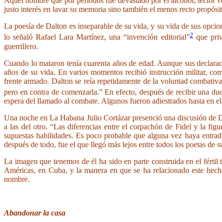
Aquel hombre que por periodos fue devastado por el alcohol, lector vo
justo interés en lavar su memoria sino también el menos recto propósito
La poesía de Dalton es inseparable de su vida, y su vida de sus opci
2
lo señaló Rafael Lara Martínez, una “invención editorial”
que priv
guerrillero.
Cuando lo mataron tenía cuarenta años de edad. Aunque sus declarac
años de su vida. En varios momentos recibió instrucción militar, co
frente armado. Dalton se reía repetidamente de la voluntad combativ
pero en contra de comenzarla.” En efecto, después de recibir una d
espera del llamado al combate. Algunos fueron adiestrados hasta en el 
Una noche en La Habana Julio Cortázar presenció una discusión de Da
a las del otro. “Las diferencias entre el corpachón de Fidel y la fi
supuestas habilidades. Es poco probable que alguna vez haya entra
después de todo, fue el que llegó más lejos entre todos los poetas de s
La imagen que tenemos de él ha sido en parte construida en el fértil t
Américas, en Cuba, y la manera en que se ha relacionado este hecho 
nombre.
Abandonar la casa