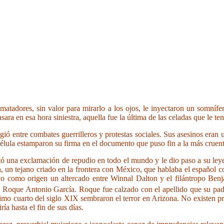
adores, sin valor para mirarlo a los ojos, le inyectaron un somnífero
sara en esa hora siniestra, aquella fue la última de las celadas que le ten
gió entre combates guerrilleros y protestas sociales. Sus asesinos eran
lula estamparon su firma en el documento que puso fin a la más cruenta
tó una exclamación de repudio en todo el mundo y le dio paso a su le
, un tejano criado en la frontera con México, que hablaba el español 
uvo como origen un altercado entre Winnal Dalton y el filántropo Ben
e Roque Antonio García. Roque fue calzado con el apellido que su padr
timo cuarto del siglo XIX sembraron el terror en Arizona. No existen pr
a hasta el fin de sus días.